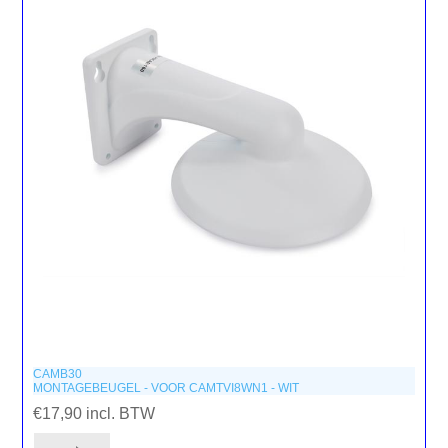
CAMB30
MONTAGEBEUGEL - VOOR CAMTVI8WN1 - WIT
€17,90 incl. BTW