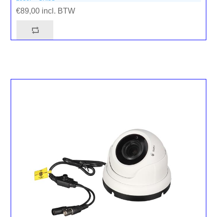
€89,00 incl. BTW