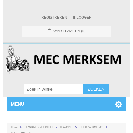
REGISTREREN
INLOGGEN
WINKELWAGEN
(0)
MENU
Home
>
BEWAKING & VEILIGHEID
>
BEWAKING
>
HDCCTV-CAMERA'S
>