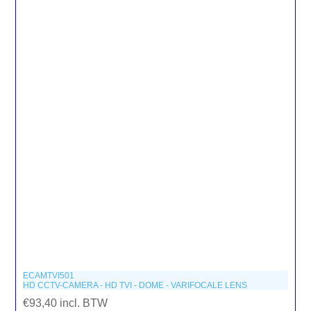
ECAMTVI501
HD CCTV-CAMERA - HD TVI - DOME - VARIFOCALE LENS
€93,40 incl. BTW