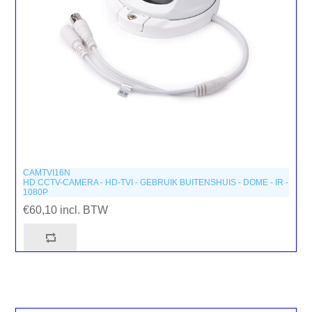
CAMTVI16N
HD CCTV-CAMERA - HD-TVI - GEBRUIK BUITENSHUIS - DOME - IR -
1080P
€60,10 incl. BTW