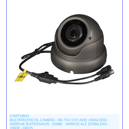
CAMTVI8N3
MULTIPROTOCOL-CAMERA - HD-TVI / CVI / AHD / ANALOOG -
GEBRUIK BUITENSHUIS - DOME - VARIFOCALE ZOOMLENS -
1080P - GRIJS