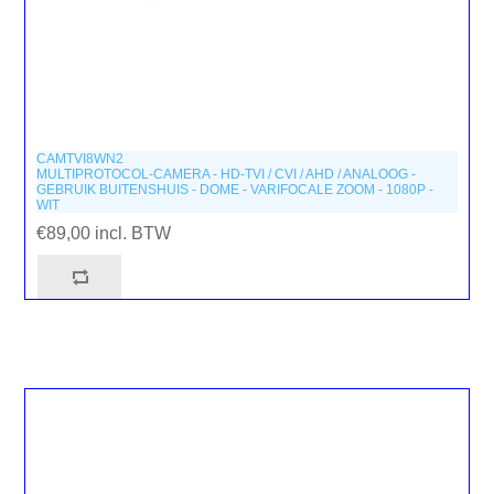
CAMTVI8WN2
MULTIPROTOCOL-CAMERA - HD-TVI / CVI / AHD / ANALOOG -
GEBRUIK BUITENSHUIS - DOME - VARIFOCALE ZOOM - 1080P -
WIT
€89,00 incl. BTW