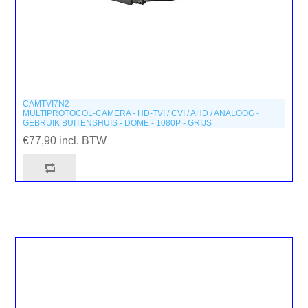
CAMTVI7N2
MULTIPROTOCOL-CAMERA - HD-TVI / CVI / AHD / ANALOOG -
GEBRUIK BUITENSHUIS - DOME - 1080P - GRIJS
€77,90 incl. BTW