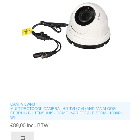
CAMTVI8WN3
MULTIPROTOCOL-CAMERA - HD-TVI / CVI / AHD / ANALOOG -
GEBRUIK BUITENSHUIS - DOME - VARIFOCALE ZOOM - 1080P -
WIT
€89,00 incl. BTW