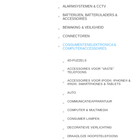
ALARMSYSTEMEN & CCTV
BATTERIJEN, BATTERIJLADERS &
ACCESSOIRES
BEWAKING & VEILIGHEID
CONNECTOREN
CONSUMENTENELEKTRONICA &
COMPUTERACCESSOIRES
4D-PUZZELS
ACCESSOIRES VOOR "VASTE"
TELEFOONS
ACCESSOIRES VOOR IPOD®, IPHONE® &
IPAD®, SMARTPHONES & TABLETS
AUTO
COMMUNICATIEAPPARATUUR
COMPUTER & MULTIMEDIA
CONSUMER LAMPEN
DECORATIEVE VERLICHTING
DRAADLOZE HOOFDTELEFOONS