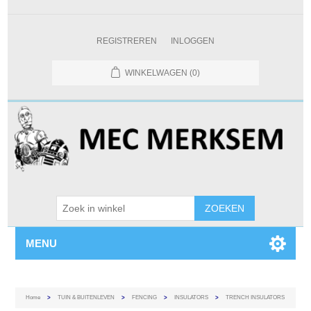
REGISTREREN
INLOGGEN
WINKELWAGEN
(0)
MENU
Home
>
TUIN & BUITENLEVEN
>
FENCING
>
INSULATORS
>
TRENCH INSULATORS