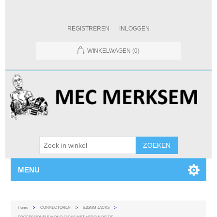
REGISTREREN
INLOGGEN
WINKELWAGEN
(0)
MENU
Home
>
CONNECTOREN
>
6.35MM JACKS
>