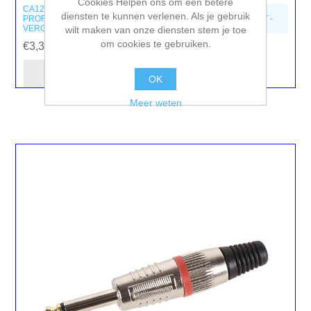
Cookies Helpen ons om een betere
CA120B
diensten te kunnen verlenen. Als je gebruik
PROFESSIONELE MANNELIJKE 6.35mm MONO JACK - ZWART -
VERGULDE STEKKER
wilt maken van onze diensten stem je toe
om cookies te gebruiken.
€3,30 incl. BTW
OK
Meer weten