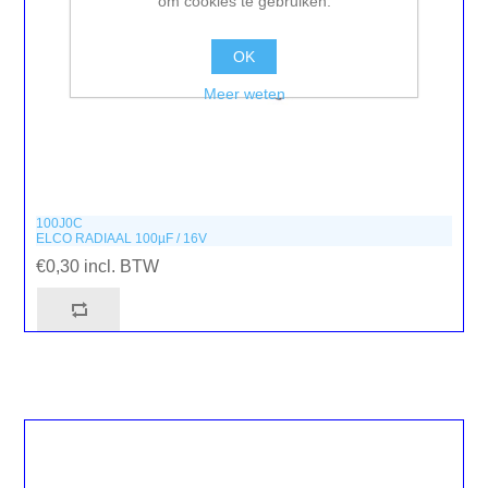
om cookies te gebruiken.
OK
Meer weten
100J0C
ELCO RADIAAL 100µF / 16V
€0,30 incl. BTW