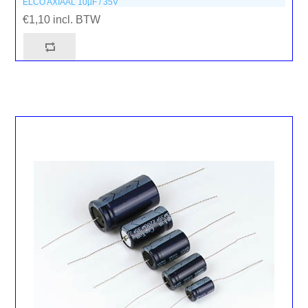
ELCO AXIAAL 10µF / 35V
€1,10 incl. BTW