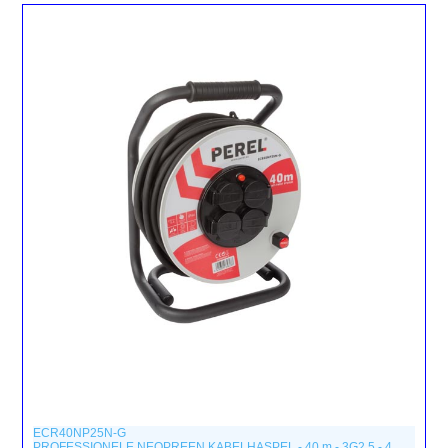
ECR40NP25N-G
PROFESSIONELE NEOPREEN KABELHASPEL - 40 m - 3G2.5 - 4