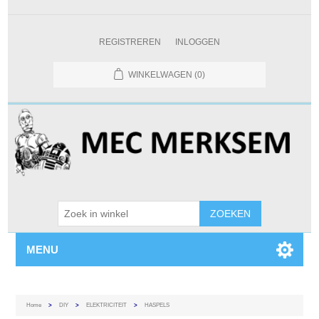
REGISTREREN
INLOGGEN
WINKELWAGEN
(0)
MENU
Home
>
DIY
>
ELEKTRICITEIT
>
HASPELS