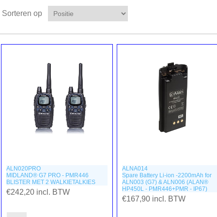
Sorteren op
ALN020PRO
ALNA014
MIDLAND® G7 PRO - PMR446
Spare Battery Li-ion -2200mAh for
BLISTER MET 2 WALKIETALKIES
ALN003 (G7) & ALN006 (ALAN®
HP450L - PMR446+PMR - IP67)
€242,20 incl. BTW
€167,90 incl. BTW