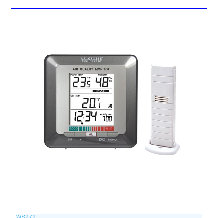
WS272