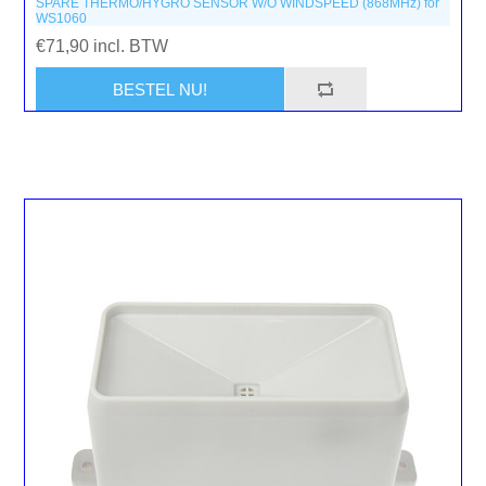
SPARE THERMO/HYGRO SENSOR W/O WINDSPEED (868MHz) for
WS1060
€71,90 incl. BTW