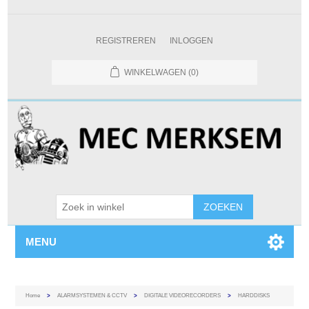
REGISTREREN
INLOGGEN
WINKELWAGEN
(0)
MENU
Home
>
ALARMSYSTEMEN & CCTV
>
DIGITALE VIDEORECORDERS
>
HARDDISKS