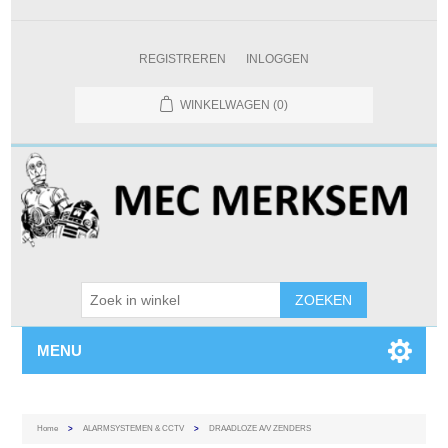
REGISTREREN
INLOGGEN
WINKELWAGEN
(0)
MENU
Home
>
ALARMSYSTEMEN & CCTV
>
DRAADLOZE A/V ZENDERS