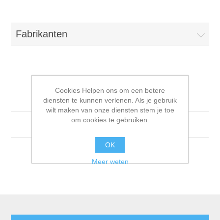
Fabrikanten
DRAADLOZE A/V
Cookies Helpen ons om een betere
ZENDERS
diensten te kunnen verlenen. Als je gebruik
wilt maken van onze diensten stem je toe
om cookies te gebruiken.
03.56 DRAADLOZE A/V ZENDERS
OK
Meer weten