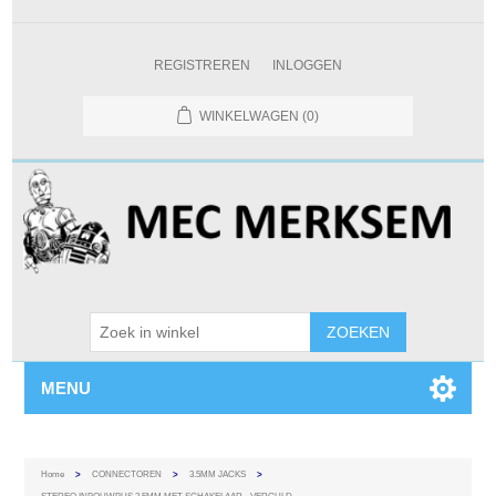
REGISTREREN
INLOGGEN
WINKELWAGEN
(0)
MENU
Home
>
CONNECTOREN
>
3.5MM JACKS
>