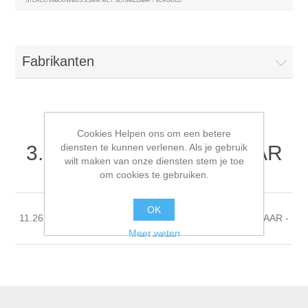
STEREO INBOUWBUS 3.5MM MET SCHAKELAAR - VERGULD
Fabrikanten
STEREO INBOUWBUS
Cookies Helpen ons om een betere
diensten te kunnen verlenen. Als je gebruik
3.5MM MET SCHAKELAAR
wilt maken van onze diensten stem je toe
- VERGULD
om cookies te gebruiken.
OK
11.26.24 STEREO INBOUWBUS 3.5MM MET SCHAKELAAR -
Meer weten
VERGULD