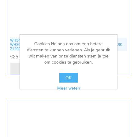
WH34516
Cookies Helpen ons om een betere
WH30827B - WIHA - ZIJKNIPTANG VOOR INDUSTRIEEL GEBRUIK -
Z12002
diensten te kunnen verlenen. Als je gebruik
wilt maken van onze diensten stem je toe
€25,90 incl. BTW
om cookies te gebruiken.
OK
Meer weten