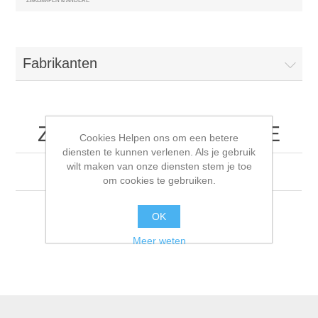
ZAKLAMPEN & ANDERE
Fabrikanten
ZAKLAMPEN & ANDERE
Cookies Helpen ons om een betere
diensten te kunnen verlenen. Als je gebruik
wilt maken van onze diensten stem je toe
06.14.01 ZAKLAMPEN & ANDERE
om cookies te gebruiken.
OK
Meer weten