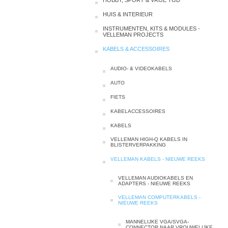
HOBBY, SPORT & VRIJE TIJD
HUIS & INTERIEUR
INSTRUMENTEN, KITS & MODULES -
VELLEMAN PROJECTS
KABELS & ACCESSOIRES
AUDIO- & VIDEOKABELS
AUTO
FIETS
KABELACCESSOIRES
KABELS
VELLEMAN HIGH-Q KABELS IN
BLISTERVERPAKKING
VELLEMAN KABELS - NIEUWE REEKS
VELLEMAN AUDIOKABELS EN
ADAPTERS - NIEUWE REEKS
VELLEMAN COMPUTERKABELS -
NIEUWE REEKS
MANNELIJKE VGA/SVGA-
CONNECTOR NAAR VROUWELIJKE