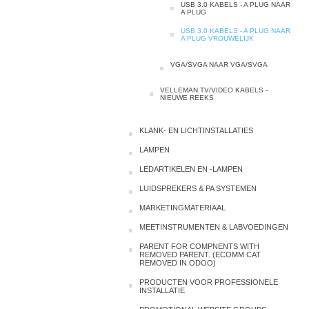
USB 3.0 KABELS - A PLUG NAAR
A PLUG
USB 3.0 KABELS - A PLUG NAAR
A PLUG VROUWELIJK
VGA/SVGA NAAR VGA/SVGA
VELLEMAN TV/VIDEO KABELS -
NIEUWE REEKS
KLANK- EN LICHTINSTALLATIES
LAMPEN
LEDARTIKELEN EN -LAMPEN
LUIDSPREKERS & PA SYSTEMEN
MARKETINGMATERIAAL
MEETINSTRUMENTEN & LABVOEDINGEN
PARENT FOR COMPNENTS WITH
REMOVED PARENT. (ECOMM CAT
REMOVED IN ODOO)
PRODUCTEN VOOR PROFESSIONELE
INSTALLATIE