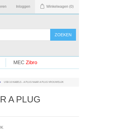
eren
Inloggen
Winkelwagen
(0)
MEC
Zibro
>
USB 3.0 KABELS - A PLUG NAAR A PLUG VROUWELIJK
AR A PLUG
JK